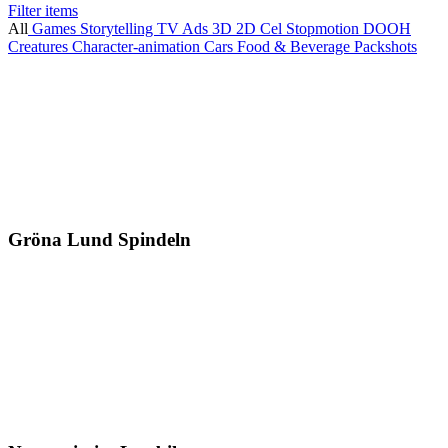
Filter items
All
Games
Storytelling
TV Ads
3D
2D
Cel
Stopmotion
DOOH
Creatures
Character-animation
Cars
Food & Beverage
Packshots
Gröna Lund
Spindeln